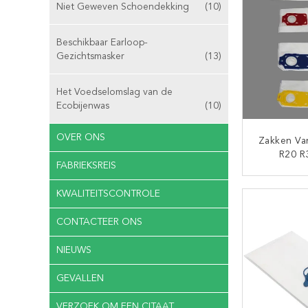
Niet Geweven Schoendekking
(10)
Beschikbaar Earloop-
Gezichtsmasker
(13)
Het Voedselomslag van de
Ecobijenwas
(10)
OVER ONS
Zakken Va
R20 R
FABRIEKSREIS
Universel
HEPA V
CON
KWALITEITSCONTROLE
CONTACTEER ONS
NIEUWS
GEVALLEN
VERZOEK OM EEN CITAAT