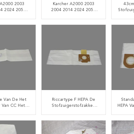
 A2000 2003
Karcher A2000 2003
43cm
14 2024 2054
2004 2014 2024 2054
Stofzu
2074 S2500
2064 2074 S2500
Lengt
210 2240 De
WD2200 2210 2240
VK118/
TACT NU
CONTACT NU
rdocument Van
Standaardstofzakken Van
ET
ber Van Het
De Grootte Niet-
uis Zakken
Geweven Stofzuiger
e Van De Het
Riccartype F HEPA De
Stand
er Van CC Het
Stofzuigerstofzakken
HEPA Va
t Van Het De
Van Filtermicrofiber
De Gr
etische Micron
Vacu
TACT NU
CONTACT NU
igerzakken