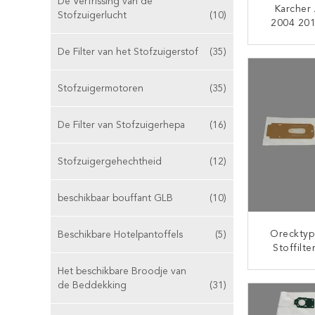
De Verfrissing van de
Karcher
Stofzuigerlucht
(10)
2004 20
2064 
WD2200 2
De Filter van het Stofzuigerstof
(35)
CON
Stofzuige
Microfi
Stofzuigermotoren
(35)
Hotelh
De Filter van Stofzuigerhepa
(16)
Stofzuigergehechtheid
(12)
beschikbaar bouffant GLB
(10)
Orecktyp
Beschikbare Hotelpantoffels
(5)
Stoffilt
Documen
Het beschikbare Broodje van
Zak Synth
CON
de Beddekking
(31)
Stofzu