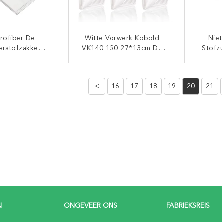
rofiber De
Witte Vorwerk Kobold
Nie
erstofzakken
VK140 150 27*13cm De
Stofz
uishouden
Zakken Van De
Van D
che Miele GN
Stofzuigerhepa Filter
1CH 
TACT NU
CONTACT NU
yClean
<
16
17
18
19
20
21
N
ONGEVEER ONS
FABRIEKSREIS