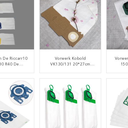
n De Riccarr10
Vorwerk Kobold
Vorwe
30 R40 De
VK130/131 20*27cm
150
e Natte Droge
Document De
27*1
acuümfilter
Stofzuigerstofzakken
Va
TACT NU
CONTACT NU
Van De Luchtfilter 6Pcs