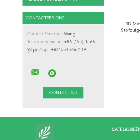
CONTACTEER ONS
3D Mic
Stofzuig
Contact Persoon :
Wang
Van H
Telefoonnummer :
+86-(155)-1566-
Elektris
CON
H
WhatsApp :
+8615515663119
3119
CATEGORIEË