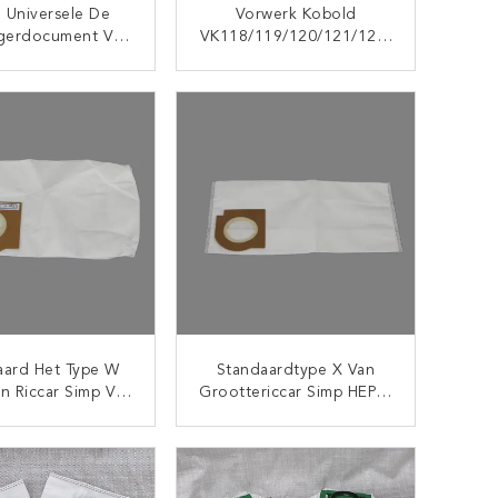
 Universele De
Vorwerk Kobold
igerdocument Van
VK118/119/120/121/122/
evorwerk Kobold
ET340 34g 43*14.4cm
119/120/121/122/
Stofzuigerdocument
CONTACT NU
CONTACT NU
340 Zakken
Zakken
aard Het Type W
Standaardtype X Van
n Riccar Simp Van
Groottericcar Simp HEPA-
oottevervanging
Micro- Filtratie
ümfilterzakken
Vacuümzakken
CONTACT NU
CONTACT NU