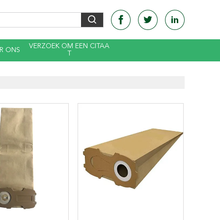
VERZOEK OM EEN CITAA
R ONS
T