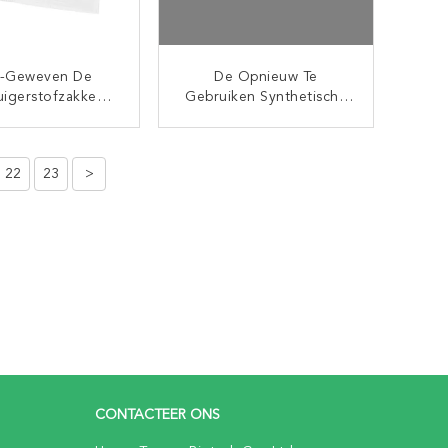
t-Geweven De
De Opnieuw Te
uigerstofzakken
Gebruiken Synthetische
e Numatic Nvm-
Kirby-G10 G10E G10SE F
Groene Kraag
Zakken Van De
CONTACT NU
CONTACT NU
Stofzuigerfilter
22
23
>
CONTACTEER ONS