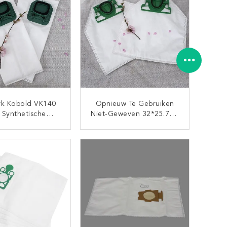
rk Kobold VK140
Opnieuw Te Gebruiken
 Synthetische
Niet-Geweven 32*25.7cm
3cm Microfibre
Vorwerk Kobold VK200
cuümfilterzak
Stofzuigerstofzakken
CONTACT NU
CONTACT NU