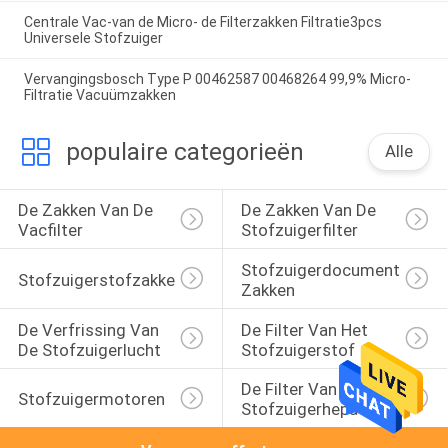
Centrale Vac-van de Micro- de Filterzakken Filtratie3pcs
Universele Stofzuiger
Vervangingsbosch Type P 00462587 00468264 99,9% Micro-
Filtratie Vacuümzakken
populaire categorieën
Alle
De Zakken Van De 
De Zakken Van De 
Vacfilter
Stofzuigerfilter
Stofzuigerdocument 
Stofzuigerstofzakken
Zakken
De Verfrissing Van 
De Filter Van Het 
De Stofzuigerlucht
Stofzuigerstof
De Filter Van 
Stofzuigermotoren
Stofzuigerhepa