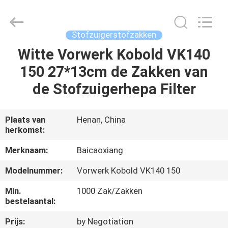
Toyeen
Biotech
Co.,
Ltd.
All
Stofzuigerstofzakken
Rights
Reserved.
Developed
Witte Vorwerk Kobold VK140
HUIS
by
ECER
150 27*13cm de Zakken van
PRODUCTEN
de Stofzuigerhepa Filter
ONGEVEER
Plaats van
Henan, China
herkomst:
ONS
Merknaam:
Baicaoxiang
FABRIEKSREIS
Modelnummer:
Vorwerk Kobold VK140 150
Min.
1000 Zak/Zakken
KWALITEITSCONTROLE
bestelaantal:
Prijs:
by Negotiation