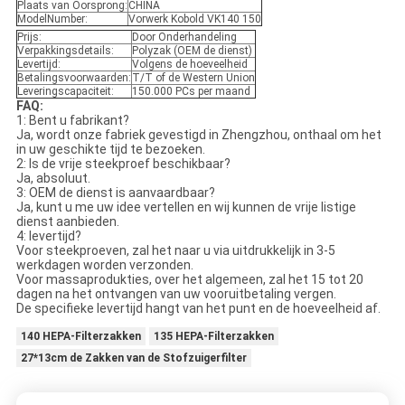
Plaats van Oorsprong:
CHINA
ModelNumber:
Vorwerk Kobold VK140 150
Prijs:
Door Onderhandeling
Verpakkingsdetails:
Polyzak (OEM de dienst)
Levertijd:
Volgens de hoeveelheid
Betalingsvoorwaarden:
T/T of de Western Union
Leveringscapaciteit:
150.000 PCs per maand
FAQ:
1: Bent u fabrikant?
Ja, wordt onze fabriek gevestigd in Zhengzhou, onthaal om het
in uw geschikte tijd te bezoeken.
2: Is de vrije steekproef beschikbaar?
Ja, absoluut.
3: OEM de dienst is aanvaardbaar?
Ja, kunt u me uw idee vertellen en wij kunnen de vrije listige
dienst aanbieden.
4: levertijd?
Voor steekproeven, zal het naar u via uitdrukkelijk in 3-5
werkdagen worden verzonden.
Voor massaprodukties, over het algemeen, zal het 15 tot 20
dagen na het ontvangen van uw vooruitbetaling vergen.
De specifieke levertijd hangt van het punt en de hoeveelheid af.
140 HEPA-Filterzakken
135 HEPA-Filterzakken
27*13cm de Zakken van de Stofzuigerfilter