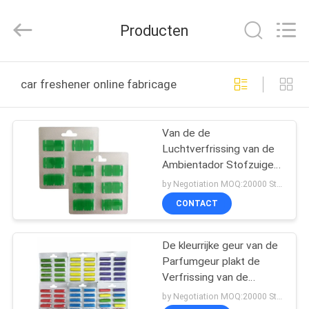
Biotech
Co.,
Ltd.
Producten
All
Rights
Reserved.
Developed
HUIS
by
ECER
car freshener online fabricage
PRODUCTEN
Van de de
Luchtverfrissing van de
ONGEVEER
Ambientador Stofzuiger
ONS
de Tabletten Vorwerk
by Negotiation MOQ:20000 Stuk/Stukken
Kobold 130-131-135-
CONTACT
136-140
FABRIEKSREIS
De kleurrijke geur van de
Parfumgeur plakt de
KWALITEITSCONTROLE
Verfrissing van de
Stofzuigerlucht
by Negotiation MOQ:20000 Stuk/Stukken