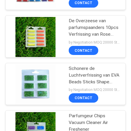
CONTACTEER
CONTACT
ONS
De Overzeese van
parfumspaanders 10pcs
VERZOEK
Verfrissing van Rose
OM
Flavour Vacuum Cleaner
by Negotiation MOQ:20000 Stuk/Stukken
Air
EEN
CONTACT
CITAAT
Schonere de
Luchtverfrissing van EVA
SITEMAP
Beads Sticks Shape
Vacuum
by Negotiation MOQ:20000 Stuk/Stukken
PRIVACY
CONTACT
POLICY
Parfumgeur Chips
Vacuum Cleaner Air
Freshener