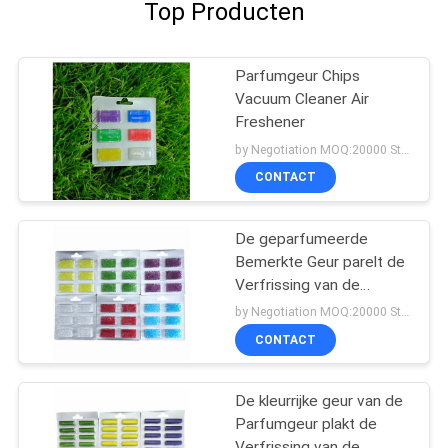
Top Producten
Parfumgeur Chips
Vacuum Cleaner Air
Freshener
by Negotiation MOQ:20000 Stuk/Stukken
CONTACT
De geparfumeerde
Bemerkte Geur parelt de
Verfrissing van de
Stofzuigerlucht
by Negotiation MOQ:20000 Stuk/Stukken
CONTACT
De kleurrijke geur van de
Parfumgeur plakt de
Verfrissing van de