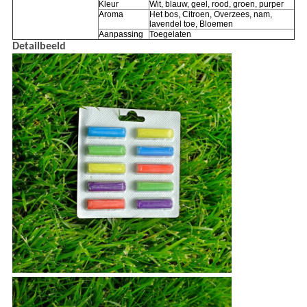
Kleur
Wit, blauw, geel, rood, groen, purper
Aroma
Het bos, Citroen, Overzees, nam,
lavendel toe, Bloemen
Aanpassing
Toegelaten
Detailbeeld