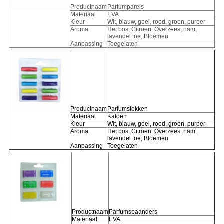
Productnaam
Parfumparels
Materiaal
EVA
Kleur
Wit, blauw, geel, rood, groen, purper
Aroma
Het bos, Citroen, Overzees, nam,
lavendel toe, Bloemen
Aanpassing
Toegelaten
Productnaam
Parfumstokken
Materiaal
Katoen
Kleur
Wit, blauw, geel, rood, groen, purper
Aroma
Het bos, Citroen, Overzees, nam,
lavendel toe, Bloemen
Aanpassing
Toegelaten
Productnaam
Parfumspaanders
Materiaal
EVA