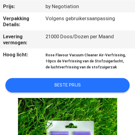
CONTACTEER
Prijs:
by Negotiation
ONS
Verpakking
Volgens gebruikersaanpassing
Details:
VERZOEK
Levering
21000 Doos/Dozen per Maand
OM
vermogen:
EEN
Hoog licht:
,
Rose Flavour Vacuum Cleaner Air-Verfrissing
,
CITAAT
10pcs de Verfrissing van de Stofzuigerlucht
de luchtverfrissing van de stofzuigerzak
SITEMAP
BESTE PRIJS
PRIVACY
POLICY