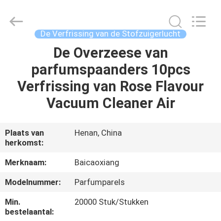
Biotech
Co.,
Ltd.
All
Rights
De Verfrissing van de Stofzuigerlucht
Reserved.
Developed
De Overzeese van
HUIS
by
ECER
parfumspaanders 10pcs
PRODUCTEN
Verfrissing van Rose Flavour
Vacuum Cleaner Air
ONGEVEER
ONS
Plaats van
Henan, China
herkomst:
FABRIEKSREIS
Merknaam:
Baicaoxiang
Modelnummer:
Parfumparels
KWALITEITSCONTROLE
Min.
20000 Stuk/Stukken
bestelaantal: