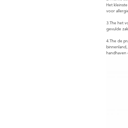
Het kleinst
voor allergie
3.The het vo
gevulde zak
4.The de pra
binnenland,
handhaven e