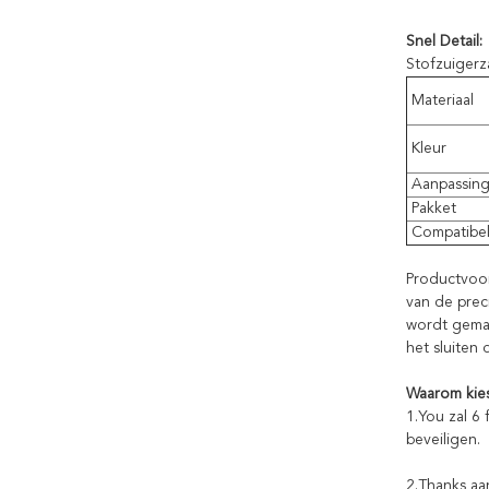
Snel Detail:
Stofzuiger
Materiaal
Kleur
Aanpassin
Pakket
Compatibe
Productvoor
van de prec
wordt gemaa
het sluiten
Waarom kie
1.You zal 6 
beveiligen.
2.Thanks aa