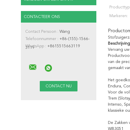
Producttyp
Markeren:
CONTACTEER ONS
Productoms
Contact Persoon :
Wang
Stofzuiger
Telefoonnummer :
+86-(155)-1566-
Beschrijving
WhatsApp :
+8615515663119
3119
Vervang uw
Productvoor
van de preci
gemaakt van
Het goedkop
Endura, Co
Voor de vol
Trem (Slots
Intenso, Spa
klassieke ou
De Zakken 
WB3051