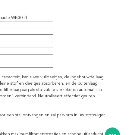
pacte WB3051
capaciteit, kan ruwe vuildeeltjes, de ingebouwde laag
leine stof en deeltjes absorberen, en de buitenlaag
 filter bag.bag als stofzak te verzekeren automatisch
rden“ verhinderd. Neutraliseert effectief geuren.
 voor een stal ontvangen en zal pasvorm in uw stofzuiger
ken maximumfiltratieprestaties en schone uitlaatlucht.