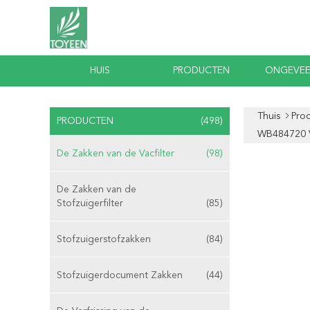
HUIS
PRODUCTEN
ONGEVEE
Thuis
Pro
PRODUCTEN
(498)
WB484720 
De Zakken van de Vacfilter
(98)
De Zakken van de
Stofzuigerfilter
(85)
Stofzuigerstofzakken
(84)
Stofzuigerdocument Zakken
(44)