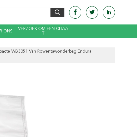
VERZOEK OM EEN CITAA
R ONS
T
mpacte WB3051 Van Rowentawonderbag Endura