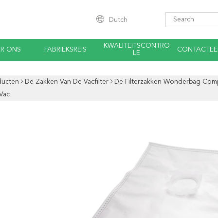
Dutch
KWALITEITSCONTRO
R ONS
FABRIEKSREIS
CONTACTEE
LE
ducten
De Zakken Van De Vacfilter
De Filterzakken Wonderbag Co
Vac