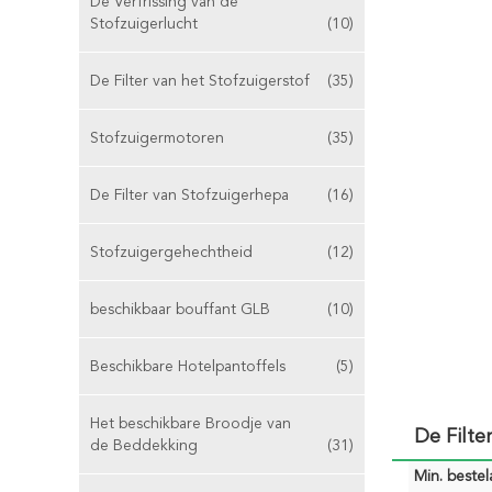
De Verfrissing van de
Stofzuigerlucht
(10)
De Filter van het Stofzuigerstof
(35)
Stofzuigermotoren
(35)
De Filter van Stofzuigerhepa
(16)
Stofzuigergehechtheid
(12)
beschikbaar bouffant GLB
(10)
Beschikbare Hotelpantoffels
(5)
Het beschikbare Broodje van
De Filt
de Beddekking
(31)
Min. bestela