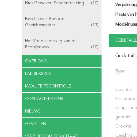
Niet Geweven Schoendekking
(10)
Verpakking 
Plaats van 
Beschikbaar Earloop-
Modelnum
Gezichtsmasker
(13)
GEDETAILL
Het Voedselomslag van de
Ecobijenwas
(10)
Gedetaill
OVER ONS
Type:
FABRIEKSREIS
KWALITEITSCONTROLE
Garantie:
CONTACTEER ONS
Krachtbron
Aanpassing
NIEUWS
gebruik:
GEVALLEN
Grootte:
Geschikt v
VERZOEK OM EEN CITAAT