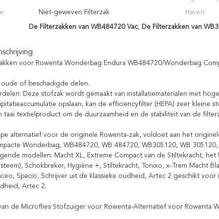
e:
Niet-geweven Filterzak
Haven:
De Filterzakken van WB484720 Vac
,
De Filterzakken van WB
chrijving
zakken voor Rowenta Wonderbag Endura WB484720/Wonderbag Com
 oude of beschadigde delen.
delen: Deze stofzak wordt gemaakt van installatiematerialen met hoge 
pitatieaccumulatie opslaan, kan de efficiencyfilter (HEPA) zeer kleine 
 taai textielproduct om de duurzaamheid en de stabiliteit van de filter
e alternatief voor de originele Rowenta-zak, voldoet aan het origi
mpacte Wonderbag, WB484720, WB 484720, WB305120, WB 305120,
gende modellen: Macht XL, Extreme Compact van de Stiltekracht, het Uit
ysteem), Schokbreker, Hygiëne +, Stiltekracht, Tonixo, x-Trem Macht
ceo, Spacio, Schrijver uit de klassieke oudheid, Artec 2 geschikt voor 
dheid, Artec 2.
van de Microflies Stofzuiger voor Rowenta-Alternatief voor Rowe