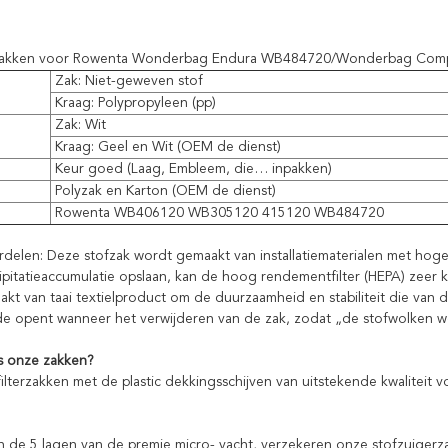
zakken voor Rowenta Wonderbag Endura WB484720/Wonderbag Com
Zak: Niet-geweven stof
Kraag: Polypropyleen (pp)
Zak: Wit
Kraag: Geel en Wit (OEM de dienst)
g
Keur goed (Laag, Embleem, die… inpakken)
Polyzak en Karton (OEM de dienst)
l
Rowenta WB406120 WB305120 415120 WB484720
delen: Deze stofzak wordt gemaakt van installatiematerialen met hoge 
ipitatieaccumulatie opslaan, kan de hoog rendementfilter (HEPA) zeer k
kt van taai textielproduct om de duurzaamheid en stabiliteit die van de
 de opent wanneer het verwijderen van de zak, zodat „de stofwolken wo
s onze zakken?
filterzakken met de plastic dekkingsschijven van uitstekende kwaliteit
n de 5 lagen van de premie micro- vacht, verzekeren onze stofzuigerzak