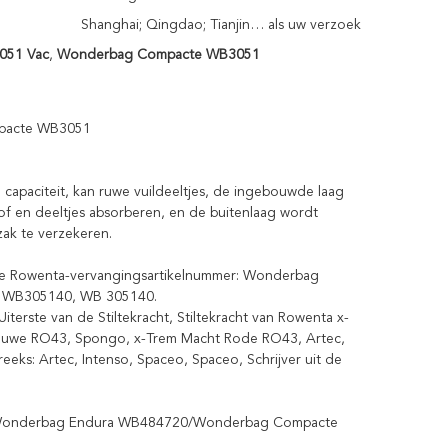
Shanghai; Qingdao; Tianjin… als uw verzoek
3051 Vac
,
Wonderbag Compacte WB3051
pacte WB3051
capaciteit, kan ruwe vuildeeltjes, de ingebouwde laag
stof en deeltjes absorberen, en de buitenlaag wordt
zak te verzekeren.
nele Rowenta-vervangingsartikelnummer: Wonderbag
 WB305140, WB 305140.
erste van de Stiltekracht, Stiltekracht van Rowenta x-
 Blauwe RO43, Spongo, x-Trem Macht Rode RO43, Artec,
reeks: Artec, Intenso, Spaceo, Spaceo, Schrijver uit de
nta Wonderbag Endura WB484720/Wonderbag Compacte