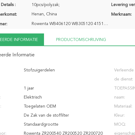
Details :
10pcs/polyzak;
Levering ve
Henan, China
herkomst:
Merknaam:
Rowenta WB406120 WB305120 415120
mer:
EERDE INFORMATIE
PRODUCTOMSCHRIJVING
eerde Informatie
Stofzuigerdelen
Verleende
de dienst:
1 jaar
TOEPASSI
:
Elektrisch
naam:
:
Toegelaten OEM
Materiaal:
De Zak van de stoffilter
Kleur:
Standaardgrootte
MOQ:
oor:
Rowenta ZR200540 ZR200520 ZR200720
eigenschap