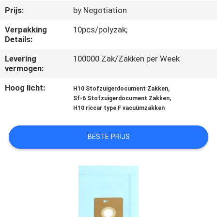
CONTACTEER
Prijs:
by Negotiation
ONS
Verpakking
10pcs/polyzak;
Details:
VERZOEK
Levering
100000 Zak/Zakken per Week
OM
vermogen:
EEN
Hoog licht:
,
H10 Stofzuigerdocument Zakken
,
CITAAT
Sf-6 Stofzuigerdocument Zakken
H10 riccar type F vacuümzakken
SITEMAP
BESTE PRIJS
PRIVACY
POLICY