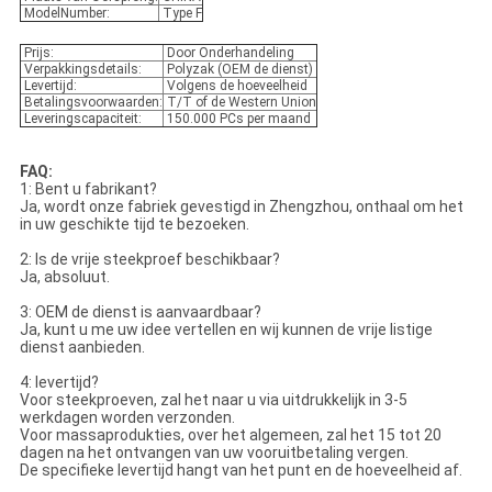
ModelNumber:
Type F
Prijs:
Door Onderhandeling
Verpakkingsdetails:
Polyzak (OEM de dienst)
Levertijd:
Volgens de hoeveelheid
Betalingsvoorwaarden:
T/T of de Western Union
Leveringscapaciteit:
150.000 PCs per maand
FAQ:
1: Bent u fabrikant?
Ja, wordt onze fabriek gevestigd in Zhengzhou, onthaal om het
in uw geschikte tijd te bezoeken.
2: Is de vrije steekproef beschikbaar?
Ja, absoluut.
3: OEM de dienst is aanvaardbaar?
Ja, kunt u me uw idee vertellen en wij kunnen de vrije listige
dienst aanbieden.
4: levertijd?
Voor steekproeven, zal het naar u via uitdrukkelijk in 3-5
werkdagen worden verzonden.
Voor massaprodukties, over het algemeen, zal het 15 tot 20
dagen na het ontvangen van uw vooruitbetaling vergen.
De specifieke levertijd hangt van het punt en de hoeveelheid af.