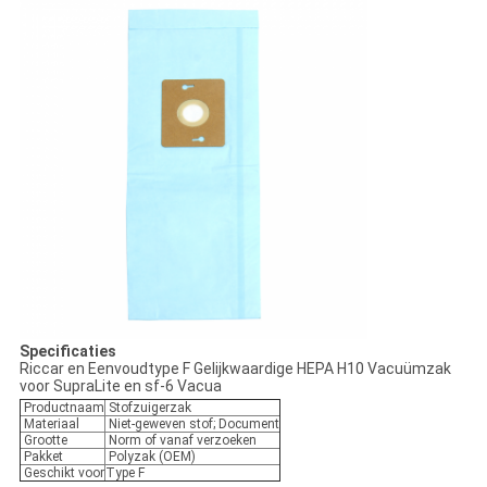
Specificaties
Riccar en Eenvoudtype F Gelijkwaardige HEPA H10 Vacuümzak
voor SupraLite en sf-6 Vacua
Productnaam
Stofzuigerzak
Materiaal
Niet-geweven stof; Document
Grootte
Norm of vanaf verzoeken
Pakket
Polyzak (OEM)
Geschikt voor
Type F