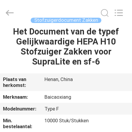
Co.,
Ltd.
All
Rights
Reserved.
Stofzuigerdocument Zakken
Developed
by
Het Document van de typef
HUIS
ECER
Gelijkwaardige HEPA H10
PRODUCTEN
Stofzuiger Zakken voor
SupraLite en sf-6
ONGEVEER
ONS
Plaats van
Henan, China
herkomst:
FABRIEKSREIS
Merknaam:
Baicaoxiang
Modelnummer:
Type F
KWALITEITSCONTROLE
Min.
10000 Stuk/Stukken
bestelaantal: