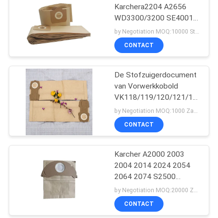
Karchera2204 A2656
WD3300/3200 SE4001
Stofzuiger Zakken
by Negotiation MOQ:10000 Stuk/Stukken
CONTACT
De Stofzuigerdocument
van Vorwerkkobold
VK118/119/120/121/122/ET
Zakken
by Negotiation MOQ:1000 Zak/Zakken
CONTACT
Karcher A2000 2003
2004 2014 2024 2054
2064 2074 S2500
WD2200 2210 2240
by Negotiation MOQ:20000 Zak/Zakken
Stofzuigerdocument
CONTACT
Zakken