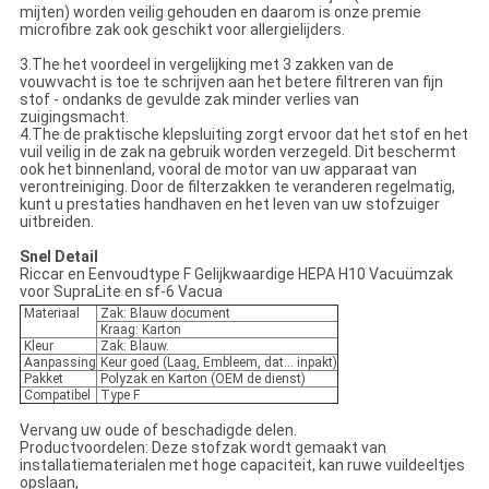
mijten) worden veilig gehouden en daarom is onze premie
microfibre zak ook geschikt voor allergielijders.
3.The het voordeel in vergelijking met 3 zakken van de
vouwvacht is toe te schrijven aan het betere filtreren van fijn
stof - ondanks de gevulde zak minder verlies van
zuigingsmacht.
4.The de praktische klepsluiting zorgt ervoor dat het stof en het
vuil veilig in de zak na gebruik worden verzegeld. Dit beschermt
ook het binnenland, vooral de motor van uw apparaat van
verontreiniging. Door de filterzakken te veranderen regelmatig,
kunt u prestaties handhaven en het leven van uw stofzuiger
uitbreiden.
Snel Detail
Riccar en Eenvoudtype F Gelijkwaardige HEPA H10 Vacuümzak
voor SupraLite en sf-6 Vacua
Materiaal
Zak: Blauw document
Kraag: Karton
Kleur
Zak: Blauw.
Aanpassing
Keur goed (Laag, Embleem, dat… inpakt)
Pakket
Polyzak en Karton (OEM de dienst)
Compatibel
Type F
Vervang uw oude of beschadigde delen.
Productvoordelen: Deze stofzak wordt gemaakt van
installatiematerialen met hoge capaciteit, kan ruwe vuildeeltjes
opslaan,