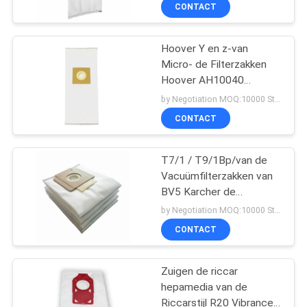
R30p & R30ET
CONTACTEER
CONTACT
ONS
Hoover Y en z-van
87
Micro- de Filterzakken
VERZOEK
Hoover AH10040
OM
Stofzuigerstofzakken
Filtratievac
by Negotiation MOQ:10000 Stuk/Stukken
EEN
CONTACT
CITAAT
T7/1 / T9/1Bp/van de
Vacuümfilterzakken van
SITEMAP
BV5 Karcher de
47
Stofzuigerstofzak
by Negotiation MOQ:10000 Stuk/Stukken
PRIVACY
Stofzuigerdocument
CONTACT
POLICY
Zakken
Zuigen de riccar
hepamedia van de
Riccarstijl R20 Vibrance