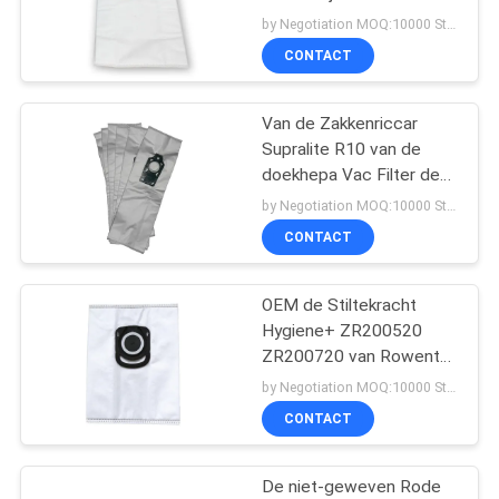
zakken met Rode
by Negotiation MOQ:10000 Stuk/Stukken
Zakkraag
CONTACT
14
De Verfrissing van
Van de Zakkenriccar
Supralite R10 van de
de Stofzuigerlucht
doekhepa Vac Filter de
Stofzak van de
by Negotiation MOQ:10000 Stuk/Stukken
Eenvoudfeedom R10S
CONTACT
R10D
OEM de Stiltekracht
38
Hygiene+ ZR200520
De Filter van het
ZR200720 van Rowenta
van
by Negotiation MOQ:10000 Stuk/Stukken
Stofzuigerstof
Stofzuigerstofzakken
CONTACT
De niet-geweven Rode