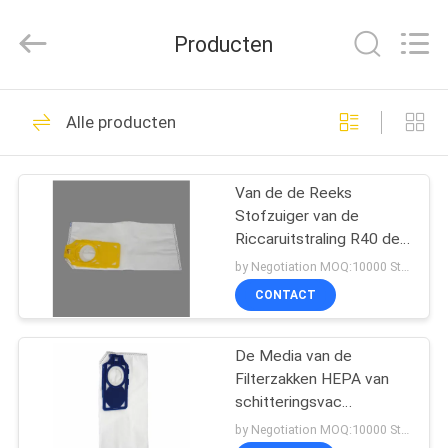
Co.,
Ltd.
All
Producten
Rights
Reserved.
Developed
by
HUIS
ECER
101
Alle producten
De Zakken van de
PRODUCTEN
Vacfilter
Van de de Reeks
Stofzuiger van de
ONGEVEER
Riccaruitstraling R40 de
ONS
Media van de de
by Negotiation MOQ:10000 Stuk/Stukken
Filterzak HEPA
CONTACT
Vacuümzakken
88
FABRIEKSREIS
De Zakken van de
De Media van de
Filterzakken HEPA van
KWALITEITSCONTROLE
Stofzuigerfilter
schitteringsvac
Vacuümzakken R30,
by Negotiation MOQ:10000 Stuk/Stukken