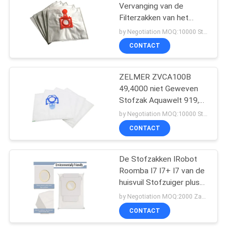
Vervanging van de
Filterzakken van het
38
Kraagstof voor Zelmer
by Negotiation MOQ:10000 Stuk/Stukken
ZVCA300B 49,4200
CONTACT
Stofzuigermotoren
ZELMER ZVCA100B
49,4000 niet Geweven
Stofzak Aquawelt 919,0
St ZVC752 Aquos
by Negotiation MOQ:10000 Stuk/Stukken
CONTACT
19
De Filter van
De Stofzakken IRobot
Roomba I7 I7+ I7 van de
Stofzuigerhepa
huisvuil Stofzuiger plus
S9 S9+ E5 E6 E7
by Negotiation MOQ:2000 Zak/Zakken
CONTACT