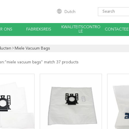
Dutch
KWALITEITSCONTRO
R ONS
FABRIEKSREIS
CONTACTEE
LE
ducten
Miele Vacuum Bags
en:"
miele vacuum bags
" match 37 products