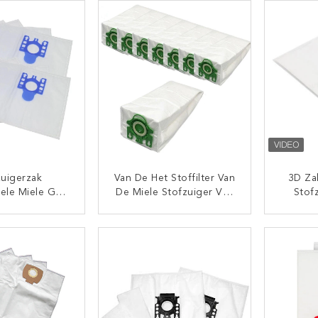
estof Van De
Hyclean 3D
cht Vacuümzak
 Zakken
zuigerzak
Van De Het Stoffilter Van
3D Za
ele Miele GN
De Miele Stofzuiger Van
Stofz
ke C1 S5210
De Zaku S7 Van De
Mie
5261 TT5000
Reeksairclean 3D De
TACT NU
CONTACT NU
2121
Efficiency Groene Kraag