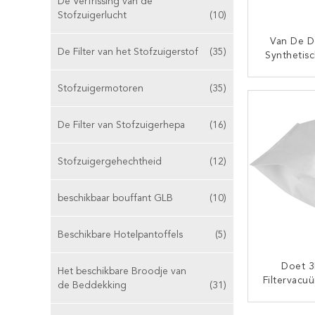
De Verfrissing van de
Stofzuigerlucht
(10)
Van De D
De Filter van het Stofzuigerstof
(35)
Synthetis
Van De 
Stofzuige
Stofzuigermotoren
(35)
CON
De Filter van Stofzuigerhepa
(16)
Stofzuigergehechtheid
(12)
beschikbaar bouffant GLB
(10)
Beschikbare Hotelpantoffels
(5)
Doet 
Het beschikbare Broodje van
Filtervacu
de Beddekking
(31)
HyCle
Geweven
CON