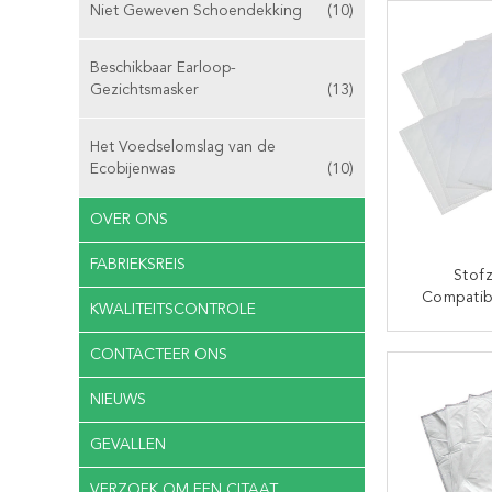
Niet Geweven Schoendekking
(10)
Synthes
Stoffenva
In
Beschikbaar Earloop-
Gezichtsmasker
(13)
Het Voedselomslag van de
Ecobijenwas
(10)
OVER ONS
FABRIEKSREIS
Stof
Compatib
KWALITEITSCONTROLE
Klassie
S5211 S
CON
CONTACTEER ONS
S
NIEUWS
GEVALLEN
VERZOEK OM EEN CITAAT