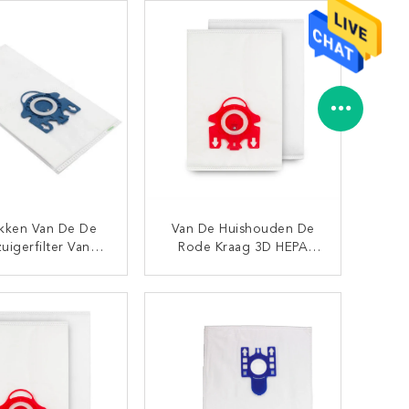
kken Van De De
Van De Huishouden De
uigerfilter Van
Rode Kraag 3D HEPA
legn HyClean
Zakken Van De De
Stofzuigerfilter Van Miele
CONTACT NU
CONTACT NU
FJM HyClean