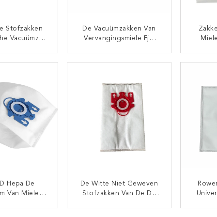
e Stofzakken
De Vacuümzakken Van
Zakk
che Vacuümzak
Vervangingsmiele Fjm
Miel
Mielefjm GN
Compatibel Met Het
Gelijkw
r De Busfilter
Onyxkwarts Van Miele
3
TACT NU
CONTACT NU
S6270 S381 S251i
Vacu
3D Hepa De
De Witte Niet Geweven
Rowe
üm Van Mielegn
Stofzakken Van De De
Unive
an De Niet
Efficiency Vacuümzak
Co
 Van Het De
HEPA Van Miele Fjm
WB40
TACT NU
CONTACT NU