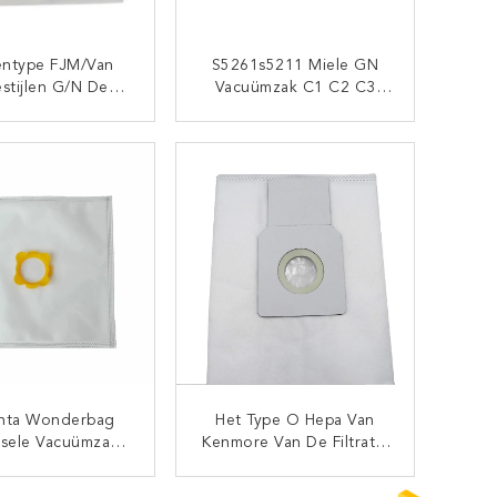
entype FJM/van
S5261s5211 Miele GN
estijlen G/N De
Vacuümzak C1 C2 C3
aardige HEPA H10
Klassieke Powerline Van
D AirClean
Junior Complete Cat &
CONTACT NU
CONTACT NU
ümposten Van U
Van De Hond
nta Wonderbag
Het Type O Hepa Van
rsele Vacuümzak
Kenmore Van De Filtratie
mpatibel Met
Synthetische Doek
6120 WB305120
Vacuümzakken 50690
CONTACT NU
CONTACT NU