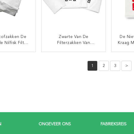
tofzakken De
Zwarte Van De
De Nie
 Nilfisk Filter-
Filterzakken Van
Kraag M
an De Doek
Kraagmiele FJM GN Hepa
Van 4
r Synthetische
Vac De Stofzuiger Niet
Van D
TACT NU
CONTACT NU
fzakken
Geweven Zak
1
2
3
>
N
ONGEVEER ONS
FABRIEKSREIS