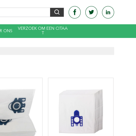
VERZOEK OM EEN CITAA
R ONS
T