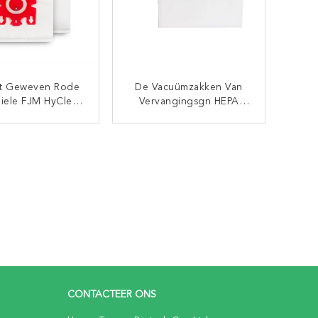
t Geweven Rode
De Vacuümzakken Van
iele FJM HyClean
Vervangingsgn HEPA
 De Filterzakken
Compatibel Met Van De
e Laag 3D HEPA
De Efficiencybus Van
CONTACT NU
CONTACT NU
Stofzuiger
Miele GN AirClean 3D
Vacuümzak
CONTACTEER ONS