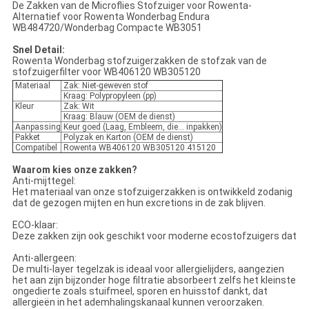
De Zakken van de Microflies Stofzuiger voor Rowenta-
Alternatief voor Rowenta Wonderbag Endura
WB484720/Wonderbag Compacte WB3051
Snel Detail:
Rowenta Wonderbag stofzuigerzakken de stofzak van de
stofzuigerfilter voor WB406120 WB305120
Materiaal
Zak: Niet-geweven stof
Kraag: Polypropyleen (pp)
Kleur
Zak: Wit
Kraag: Blauw (OEM de dienst)
Aanpassing
Keur goed (Laag, Embleem, die… inpakken)
Pakket
Polyzak en Karton (OEM de dienst)
Compatibel
Rowenta WB406120 WB305120 415120
Waarom kies onze zakken?
Anti-mijttegel:
Het materiaal van onze stofzuigerzakken is ontwikkeld zodanig
dat de gezogen mijten en hun excretions in de zak blijven.
ECO-klaar:
Deze zakken zijn ook geschikt voor moderne ecostofzuigers dat
Anti-allergeen:
De multi-layer tegelzak is ideaal voor allergielijders, aangezien
het aan zijn bijzonder hoge filtratie absorbeert zelfs het kleinste
ongedierte zoals stuifmeel, sporen en huisstof dankt, dat
allergieën in het ademhalingskanaal kunnen veroorzaken.