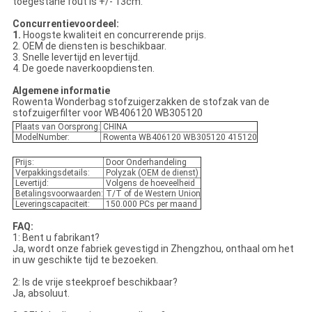
toegestane fout is +/- 13cm.
Concurrentievoordeel:
1.
Hoogste kwaliteit en concurrerende prijs.
2. OEM de diensten is beschikbaar.
3. Snelle levertijd en levertijd.
4. De goede naverkoopdiensten.
Algemene informatie
Rowenta Wonderbag stofzuigerzakken de stofzak van de
stofzuigerfilter voor WB406120 WB305120
Plaats van Oorsprong:
CHINA
ModelNumber:
Rowenta WB406120 WB305120 415120
Prijs:
Door Onderhandeling
Verpakkingsdetails:
Polyzak (OEM de dienst)
Levertijd:
Volgens de hoeveelheid
Betalingsvoorwaarden:
T/T of de Western Union
Leveringscapaciteit:
150.000 PCs per maand
FAQ:
1: Bent u fabrikant?
Ja, wordt onze fabriek gevestigd in Zhengzhou, onthaal om het
in uw geschikte tijd te bezoeken.
2: Is de vrije steekproef beschikbaar?
Ja, absoluut.