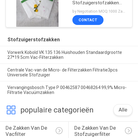
Stofzuigerstofzakken
van HEPA
by Negotiation MOQ:1000 Zak/Zakken
CONTACT
Stofzuigerstofzakken
Vorwerk Kobold VK 135 136 Huishouden Standaardgrootte
27*19.5cm Vac-Filterzakken
Centrale Vac-van de Micro- de Filterzakken Filtratie3pcs
Universele Stofzuiger
Vervangingsbosch Type P 00462587 00468264 99,9% Micro-
Filtratie Vacuümzakken
populaire categorieën
Alle
De Zakken Van De 
De Zakken Van De 
Vacfilter
Stofzuigerfilter