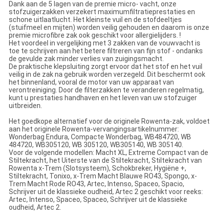
Dank aan de 5 lagen van de premie micro- vacht, onze
stofzuigerzakken verzekert maximumfiltratieprestaties en
schone uitlaatlucht. Het kleinste vuil en de stofdeeltjes
(stuifmeel en mijten) worden veilig gehouden en daarom is onze
premie microfibre zak ook geschikt voor allergielijders. !
Het voordeel in vergelijking met 3 zakken van de vouwvacht is
toe te schrijven aan het betere filtreren van fijn stof - ondanks
de gevulde zak minder verlies van zuigingsmacht.
De praktische klepsluiting zorgt ervoor dat het stof en het vuil
veilig in de zak na gebruik worden verzegeld. Dit beschermt ook
het binnenland, vooral de motor van uw apparaat van
verontreiniging. Door de filterzakken te veranderen regelmatig,
kunt u prestaties handhaven en het leven van uw stofzuiger
uitbreiden.
Het goedkope alternatief voor de originele Rowenta-zak, voldoet
aan het originele Rowenta-vervangingsartikelnummer:
Wonderbag Endura, Compacte Wonderbag, WB484720, WB
484720, WB305120, WB 305120, WB305140, WB 305140.
Voor de volgende modellen: Macht XL, Extreme Compact van de
Stiltekracht, het Uiterste van de Stiltekracht, Stiltekracht van
Rowenta x-Trem (Slotsysteem), Schokbreker, Hygiëne +,
Stiltekracht, Tonixo, x-Trem Macht Blauwe RO43, Spongo, x-
Trem Macht Rode RO43, Artec, Intenso, Spaceo, Spacio,
Schrijver uit de klassieke oudheid, Artec 2 geschikt voor reeks:
Artec, Intenso, Spaceo, Spaceo, Schrijver uit de klassieke
oudheid, Artec 2.