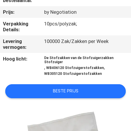
bestelaantal:
CONTACTEER
ONS
Prijs:
by Negotiation
Verpakking
10pcs/polyzak;
Details:
VERZOEK
OM
Levering
100000 Zak/Zakken per Week
vermogen:
EEN
Hoog licht:
De Stofzakken van de Stofzuigerzakken
CITAAT
Stofzuiger
,
,
WB406120 Stofzuigerstofzakken
WB305120 Stofzuigerstofzakken
SITEMAP
BESTE PRIJS
PRIVACY
POLICY