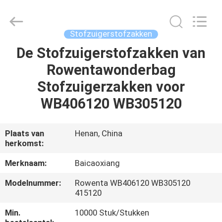
Toyeen
Biotech
Co.,
Ltd.
All
Stofzuigerstofzakken
Rights
Reserved.
Developed
De Stofzuigerstofzakken van
HUIS
by
ECER
Rowentawonderbag
PRODUCTEN
Stofzuigerzakken voor
WB406120 WB305120
ONGEVEER
ONS
Plaats van
Henan, China
herkomst:
FABRIEKSREIS
Merknaam:
Baicaoxiang
Modelnummer:
Rowenta WB406120 WB305120
KWALITEITSCONTROLE
415120
Min.
10000 Stuk/Stukken